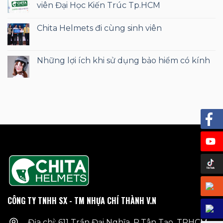
viên Đại Học Kiến Trúc Tp.HCM
Chita Helmets đi cùng sinh viên
Những lợi ích khi sử dụng bảo hiểm có kính
CÔNG TY TNHH SX - TM NHỰA CHÍ THÀNH V.N
Địa chỉ: 611 Trần Đại Nghĩa, P.Tân Tạo, TPHCM