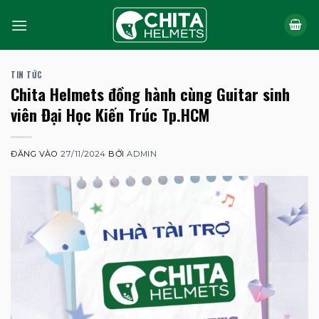
Bỏ
qua
nội
dung
TIN TỨC
Chita Helmets đồng hành cùng Guitar sinh
viên Đại Học Kiến Trúc Tp.HCM
ĐĂNG VÀO
27/11/2024
BỞI
ADMIN