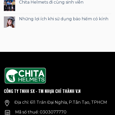
Chita Helmets đi cùng sinh viên
Những lợi ích khi sử dụng bảo hiểm có kính
CÔNG TY TNHH SX - TM NHỰA CHÍ THÀNH V.N
Địa chỉ: 611 Trần Đại Nghĩa, P.Tân Tạo, TPHCM
Mã số thuế: 0303077770