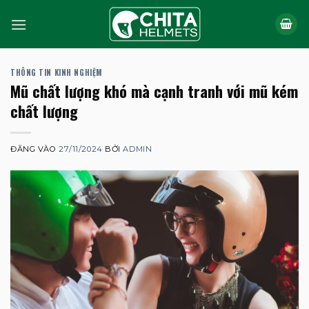
Bỏ
qua
nội
dung
THÔNG TIN KINH NGHIỆM
Mũ chất lượng khó mà cạnh tranh với mũ kém
chất lượng
ĐĂNG VÀO
27/11/2024
BỞI
ADMIN