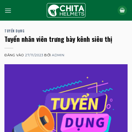
Bỏ
qua
nội
dung
TUYỂN DỤNG
Tuyển nhân viên trưng bày kênh siêu thị
ĐĂNG VÀO
27/11/2023
BỞI
ADMIN