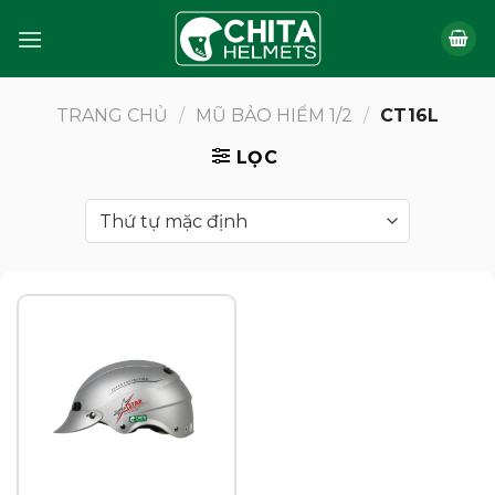
Bỏ
qua
nội
dung
TRANG CHỦ
/
MŨ BẢO HIỂM 1/2
/
CT16L
LỌC