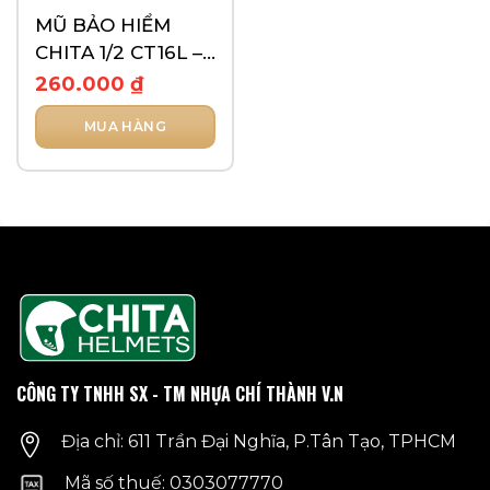
MŨ BẢO HIỂM
CHITA 1/2 CT16L –
TEM SUPER STAR
260.000
₫
MUA HÀNG
Sản
phẩm
này
có
nhiều
biến
thể.
Các
tùy
chọn
có
CÔNG TY TNHH SX - TM NHỰA CHÍ THÀNH V.N
thể
được
Địa chỉ: 611 Trần Đại Nghĩa, P.Tân Tạo, TPHCM
chọn
trên
Mã số thuế: 0303077770