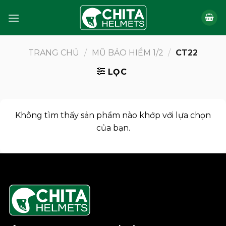
Bỏ
qua
nội
dung
TRANG CHỦ
/
MŨ BẢO HIỂM 1/2
/
CT22
LỌC
Không tìm thấy sản phẩm nào khớp với lựa chọn
của bạn.