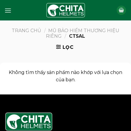
Bỏ
qua
nội
dung
TRANG CHỦ
/
MŨ BẢO HIỂM THƯƠNG HIỆU
RIÊNG
/
CT5AL
LỌC
Không tìm thấy sản phẩm nào khớp với lựa chọn
của bạn.