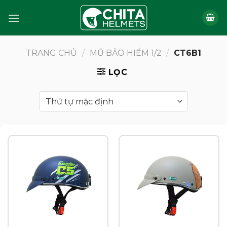
Bỏ
qua
nội
dung
TRANG CHỦ
/
MŨ BẢO HIỂM 1/2
/
CT6B1
LỌC