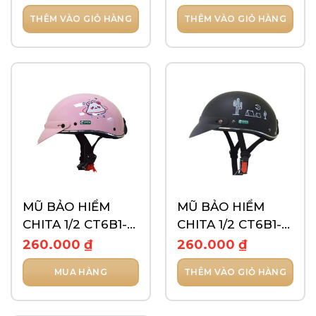
THÊM VÀO GIỎ HÀNG
THÊM VÀO GIỎ HÀNG
MŨ BẢO HIỂM
MŨ BẢO HIỂM
CHITA 1/2 CT6B1-
CHITA 1/2 CT6B1-
TEM LUCKY
TEM ROAD TRIP
260.000
₫
260.000
₫
MUA HÀNG
THÊM VÀO GIỎ HÀNG
Sản
phẩm