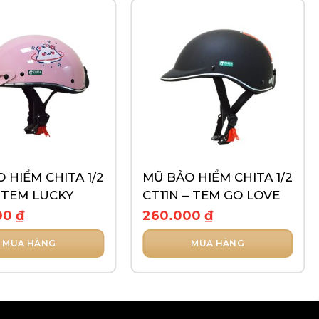
 HIỂM CHITA 1/2
MŨ BẢO HIỂM CHITA 1/2
 TEM LUCKY
CT11N – TEM GO LOVE
00
₫
260.000
₫
MUA HÀNG
MUA HÀNG
Sản
phẩm
này
có