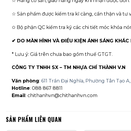
☆ Hàng có sẵn, giao hàng ngay khi nhận được đơn.
☆ Sản phẩm được kiểm tra kĩ càng, cẩn thận và tư v
✩ Bộ phận QC kiểm tra kỹ các chi tiết móc khóa nó
✔
DO MÀN HÌNH VÀ ĐIỀU KIỆN ÁNH SÁNG KHÁC
* Lưu ý: Giá trên chưa bao gồm thuế GTGT.
CÔNG TY TNHH SX – TM NHỰA CHÍ THÀNH V.N
Văn phòng
:
611 Trần Đại Nghĩa, Phường Tân Tạo 
Hotline
: 088 867 8811
Email
: chithanhvn@chithanhvn.com
SẢN PHẨM LIÊN QUAN