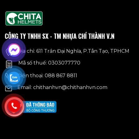
nhiều
biến
thể.
Các
tùy
CÔNG TY TNHH SX - TM NHỰA CHÍ THÀNH V.N
chọn
có
Địa chỉ: 611 Trần Đại Nghĩa, P.Tân Tạo, TPHCM
thể
được
Mã số thuế: 0303077770
chọn
Điện thoại: 088 867 8811
trên
trang
Email: chithanhvn@chithanhvn.com
sản
phẩm