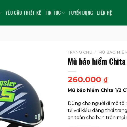
YÊU CẦU THIẾT KẾ
TIN TỨC
TUYỂN DỤNG
LIÊN HỆ
TRANG CHỦ
/
MŨ BẢO HIỂM
Mũ bảo hiểm Chita
260.000
₫
Mũ bảo hiểm Chita 1/2 
Dùng cho người đi mô tô, 
tế với kiểu dáng thời tran
an toàn cho bạn trên mọi