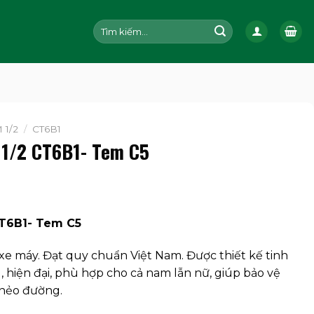
Tìm
kiếm:
 1/2
/
CT6B1
 1/2 CT6B1- Tem C5
CT6B1- Tem C5
xe máy. Đạt quy chuẩn Việt Nam. Được thiết kế tinh
g, hiện đại, phù hợp cho cả nam lẫn nữ, giúp bảo vệ
 nẻo đường.