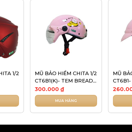
ITA 1/2
MŨ BẢO HIỂM CHITA 1/2
MŨ BẢO
CT6B1(K)- TEM BREAD
CT6B1-
BEAR
300.000
₫
260.0
MUA HÀNG
Sản
Sản
phẩm
phẩm
này
này
có
có