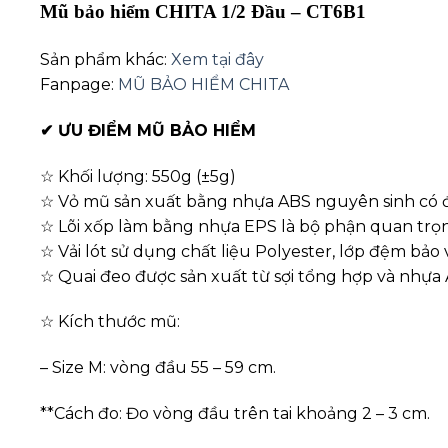
Mũ bảo hiểm CHITA 1/2 Đầu – CT6B1
Sản phẩm khác:
Xem tại đây
Fanpage:
MŨ BẢO HIỂM CHITA
✔
ƯU ĐIỂM MŨ BẢO HIỂM
☆ Khối lượng: 550g (±5g)
☆ Vỏ mũ sản xuất bằng nhựa ABS nguyên sinh có đ
☆ Lõi xốp làm bằng nhựa EPS là bộ phận quan trọng
☆ Vải lót sử dụng chất liệu Polyester, lớp đệm bảo 
☆ Quai đeo được sản xuất từ sợi tổng hợp và nhựa Ac
☆ Kích thước mũ:
– Size M: vòng đầu 55 – 59 cm.
**Cách đo: Đo vòng đầu trên tai khoảng 2 – 3 cm.