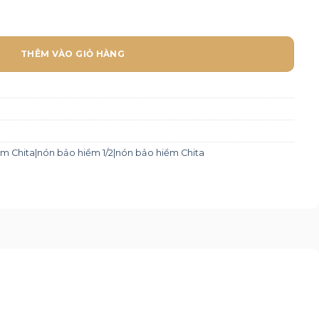
B1- Tem C5 số lượng
THÊM VÀO GIỎ HÀNG
m Chita|nón bảo hiểm 1/2|nón bảo hiểm Chita