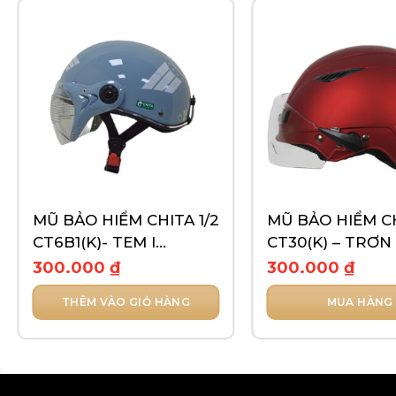
MŨ BẢO HIỂM CHITA 1/2
MŨ BẢO HIỂM CH
CT6B1(K)- TEM I
CT30(K) – TRƠN
CHOOSE
300.000
₫
300.000
₫
THÊM VÀO GIỎ HÀNG
MUA HÀNG
Sản
phẩm
này
có