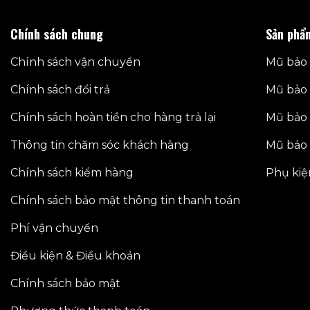
nhiều
nhiều
biến
biến
Chính sách chung
Sản phẩ
thể.
thể.
Các
Các
Chính sách vận chuyển
Mũ bảo 
tùy
tùy
Chính sách đổi trả
Mũ bảo 
chọn
chọn
có
có
Chính sách hoàn tiền cho hàng trả lại
Mũ bảo 
thể
thể
được
được
Thông tin chăm sóc khách hàng
Mũ bảo 
chọn
chọn
trên
trên
Chính sách kiểm hàng
Phụ kiệ
trang
trang
Chính sách bảo mật thông tin thanh toán
sản
sản
phẩm
phẩm
Phí vận chuyển
Điều kiện & Điều khoản
Chính sách bảo mật