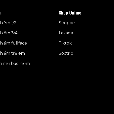
nhiều
biến
m
Shop Online
thể.
Các
hiểm 1/2
Shoppe
tùy
hiểm 3/4
Lazada
chọn
có
hiểm fullface
Tiktok
thể
được
hiểm trẻ em
Soctrip
chọn
trên
n mũ bảo hiểm
trang
sản
phẩm