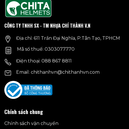
thể.
Các
tùy
chọn
CÔNG TY TNHH SX - TM NHỰA CHÍ THÀNH V.N
có
thể
Địa chỉ: 611 Trần Đại Nghĩa, P.Tân Tạo, TPHCM
được
chọn
Mã số thuế: 0303077770
trên
trang
Điện thoại: 088 867 8811
sản
phẩm
Email: chithanhvn@chithanhvn.com
Chính sách chung
Chính sách vận chuyển