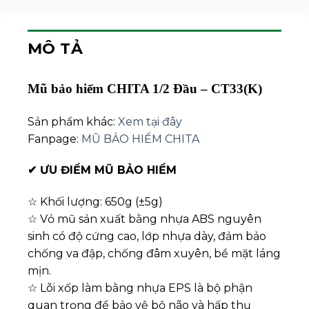
MÔ TẢ
Mũ bảo hiểm CHITA 1/2 Đầu – CT33(K)
Sản phẩm khác:
Xem tại đây
Fanpage:
MŨ BẢO HIỂM CHITA
✔
ƯU ĐIỂM MŨ BẢO HIỂM
☆ Khối lượng: 650g (±5g)
☆ Vỏ mũ sản xuất bằng nhựa ABS nguyên
sinh có độ cứng cao, lớp nhựa dày, đảm bảo
chống va đập, chống đâm xuyên, bề mặt láng
mịn.
☆ Lõi xốp làm bằng nhựa EPS là bộ phận
quan trọng để bảo vệ bộ não và hấp thụ