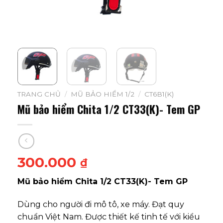
TRANG CHỦ
/
MŨ BẢO HIỂM 1/2
/
CT6B1(K)
Mũ bảo hiểm Chita 1/2 CT33(K)- Tem GP
300.000
₫
Mũ bảo hiểm Chita 1/2 CT33(K)- Tem GP
Dùng cho người đi mô tô, xe máy. Đạt quy
chuẩn Việt Nam. Được thiết kế tinh tế với kiểu