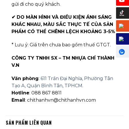
gửi đi cho quý khách.
✔
DO MÀN HÌNH VÀ ĐIỀU KIỆN ÁNH SÁNG
KHÁC NHAU, MÀU SẮC THỰC TẾ CỦA SẢN
PHẨM CÓ THỂ CHÊNH LỆCH KHOẢNG 3-5%
* Lưu ý: Giá trên chưa bao gồm thuế GTGT.
CÔNG TY TNHH SX – TM NHỰA CHÍ THÀNH
V.N
Văn phòng
:
611 Trần Đại Nghĩa, Phường Tân
Tạo A, Quận Bình Tân, TPHCM
.
Hotline
: 088 867 8811
Email
: chithanhvn@chithanhvn.com
SẢN PHẨM LIÊN QUAN