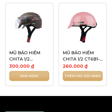
MŨ BẢO HIỂM
MŨ BẢO HIỂM
CHITA 1/2
CHITA 1/2 CT6B1-
CT16L(K) – TEM
TEM GO LOVE
300.000
₫
260.000
₫
SUPER STAR
MUA HÀNG
THÊM VÀO GIỎ HÀNG
Sản
phẩm
này
có
nhiều
biến