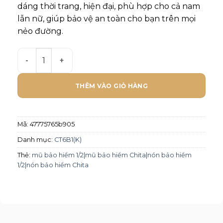
dáng thời trang, hiện đại, phù hợp cho cả nam
lẫn nữ, giúp bảo vệ an toàn cho bạn trên mọi
nẻo đường.
Mũ bảo hiểm Chita 1/2 CT33(K)- Tem GP số lượng
THÊM VÀO GIỎ HÀNG
Mã:
47775765b905
Danh mục:
CT6B1(K)
Thẻ:
mũ bảo hiểm 1/2|mũ bảo hiểm Chita|nón bảo hiểm
1/2|nón bảo hiểm Chita