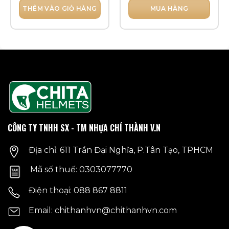
THÊM VÀO GIỎ HÀNG
MUA HÀNG
Sản
phẩm
này
có
nhiều
biến
thể.
Các
tùy
chọn
CÔNG TY TNHH SX - TM NHỰA CHÍ THÀNH V.N
có
thể
Địa chỉ: 611 Trần Đại Nghĩa, P.Tân Tạo, TPHCM
được
chọn
Mã số thuế: 0303077770
trên
trang
Điện thoại: 088 867 8811
sản
phẩm
Email: chithanhvn@chithanhvn.com