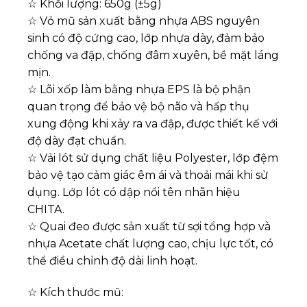
☆ Khối lượng: 650g (±5g)
☆ Vỏ mũ sản xuất bằng nhựa ABS nguyên
sinh có độ cứng cao, lớp nhựa dày, đảm bảo
chống va đập, chống đâm xuyên, bề mặt láng
mịn.
☆ Lõi xốp làm bằng nhựa EPS là bộ phận
quan trọng để bảo vệ bộ não và hấp thụ
xung động khi xảy ra va đập, được thiết kế với
độ dày đạt chuẩn.
☆ Vải lót sử dụng chất liệu Polyester, lớp đệm
bảo vệ tạo cảm giác êm ái và thoải mái khi sử
dụng. Lớp lót có dập nổi tên nhãn hiệu
CHITA.
☆ Quai đeo được sản xuất từ sợi tổng hợp và
nhựa Acetate chất lượng cao, chịu lực tốt, có
thể điều chỉnh độ dài linh hoạt.
☆ Kích thước mũ: