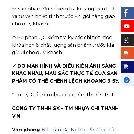
☆ Sản phẩm được kiểm tra kĩ càng, cẩn thận
và tư vấn nhiệt tình trước khi gói hàng giao
cho quý khách.
✩ Bộ phận QC kiểm tra kỹ các chi tiết móc
khóa nón & chất lượng sản phẩm trước khi
gửi đi cho quý khách.
✔
DO MÀN HÌNH VÀ ĐIỀU KIỆN ÁNH SÁNG
KHÁC NHAU, MÀU SẮC THỰC TẾ CỦA SẢN
PHẨM CÓ THỂ CHÊNH LỆCH KHOẢNG 3-5%
* Lưu ý: Giá trên chưa bao gồm thuế GTGT.
CÔNG TY TNHH SX – TM NHỰA CHÍ THÀNH
V.N
Văn phòng
:
611 Trần Đại Nghĩa, Phường Tân