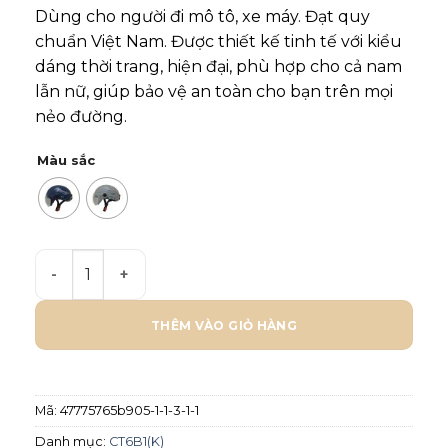
Dùng cho người đi mô tô, xe máy. Đạt quy
chuẩn Việt Nam. Được thiết kế tinh tế với kiểu
dáng thời trang, hiện đại, phù hợp cho cả nam
lẫn nữ, giúp bảo vệ an toàn cho bạn trên mọi
nẻo đường.
Màu sắc
Mũ bảo hiểm Chita 1/2 CT6B1(K)- Tem Street số lượng
THÊM VÀO GIỎ HÀNG
Mã:
47775765b905-1-1-3-1-1
Danh mục:
CT6B1(K)