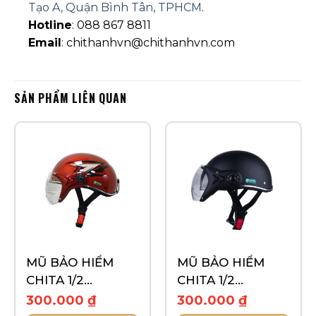
Tạo A, Quận Bình Tân, TPHCM
.
Hotline
: 088 867 8811
Email
: chithanhvn@chithanhvn.com
SẢN PHẨM LIÊN QUAN
MŨ BẢO HIỂM
MŨ BẢO HIỂM
CHITA 1/2
CHITA 1/2
CT6B1(K)- TEM
CT33(K)- TEM
300.000
₫
300.000
₫
MOVE
TRƠN