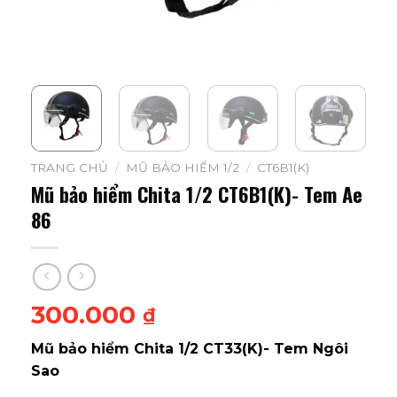
TRANG CHỦ
/
MŨ BẢO HIỂM 1/2
/
CT6B1(K)
Mũ bảo hiểm Chita 1/2 CT6B1(K)- Tem Ae
86
300.000
₫
Mũ bảo hiểm Chita 1/2 CT33(K)- Tem Ngôi
Sao