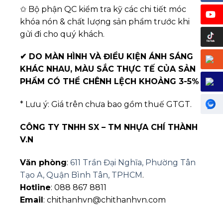
✩ Bộ phận QC kiểm tra kỹ các chi tiết móc
khóa nón & chất lượng sản phẩm trước khi
gửi đi cho quý khách.
✔
DO MÀN HÌNH VÀ ĐIỀU KIỆN ÁNH SÁNG
KHÁC NHAU, MÀU SẮC THỰC TẾ CỦA SẢN
PHẨM CÓ THỂ CHÊNH LỆCH KHOẢNG 3-5%
* Lưu ý: Giá trên chưa bao gồm thuế GTGT.
CÔNG TY TNHH SX – TM NHỰA CHÍ THÀNH
V.N
Văn phòng
:
611 Trần Đại Nghĩa, Phường Tân
Tạo A, Quận Bình Tân, TPHCM
.
Hotline
: 088 867 8811
Email
: chithanhvn@chithanhvn.com