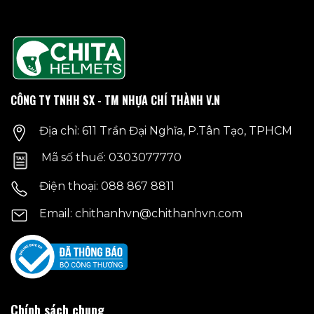
có
nhiều
biến
thể.
Các
tùy
chọn
CÔNG TY TNHH SX - TM NHỰA CHÍ THÀNH V.N
có
thể
Địa chỉ: 611 Trần Đại Nghĩa, P.Tân Tạo, TPHCM
được
chọn
Mã số thuế: 0303077770
trên
trang
Điện thoại: 088 867 8811
sản
phẩm
Email: chithanhvn@chithanhvn.com
Chính sách chung