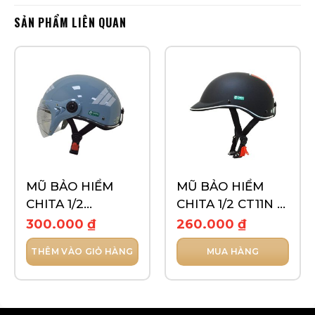
SẢN PHẨM LIÊN QUAN
MŨ BẢO HIỂM
MŨ BẢO HIỂM
CHITA 1/2
CHITA 1/2 CT11N –
CT6B1(K)- TEM I
TEM GO LOVE
300.000
₫
260.000
₫
CHOOSE
THÊM VÀO GIỎ HÀNG
MUA HÀNG
Sản
phẩm
này