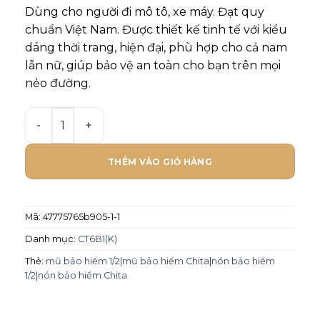
Dùng cho người đi mô tô, xe máy. Đạt quy
chuẩn Việt Nam. Được thiết kế tinh tế với kiểu
dáng thời trang, hiện đại, phù hợp cho cả nam
lẫn nữ, giúp bảo vệ an toàn cho bạn trên mọi
nẻo đường.
Mũ bảo hiểm Chita 1/2 CT6B1(K)- Tem Ae 86 số lượng
THÊM VÀO GIỎ HÀNG
Mã:
47775765b905-1-1
Danh mục:
CT6B1(K)
Thẻ:
mũ bảo hiểm 1/2|mũ bảo hiểm Chita|nón bảo hiểm
1/2|nón bảo hiểm Chita