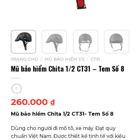
TRANG CHỦ
/
MŨ BẢO HIỂM 1/2
/
CT31
Mũ bảo hiểm Chita 1/2 CT31 – Tem Số 8
260.000
₫
Mũ bảo hiểm Chita 1/2 CT31- Tem Số 8
Dùng cho người đi mô tô, xe máy. Đạt quy
chuẩn Việt Nam. Được thiết kế tinh tế với kiểu