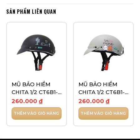
SẢN PHẨM LIÊN QUAN
MŨ BẢO HIỂM
MŨ BẢO HIỂM
CHITA 1/2 CT6B1-
CHITA 1/2 CT6B1-
TEM ROAD TRIP
TEM GẤU TRẮNG
260.000
₫
260.000
₫
THÊM VÀO GIỎ HÀNG
THÊM VÀO GIỎ HÀNG