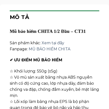
MÔ TẢ
Mũ bảo hiểm CHITA 1/2 Đầu – CT31
Sản phẩm khác:
Xem tại đây
Fanpage:
MŨ BẢO HIỂM CHITA
✔
ƯU ĐIỂM MŨ BẢO HIỂM
☆ Khối lượng: 550g (±5g)
☆ Vỏ mũ sản xuất bằng nhựa ABS nguyên
sinh có độ cứng cao, lớp nhựa dày, đảm bảo
chống va đập, chống đâm xuyên, bề mặt láng
mịn.
☆ Lõi xốp làm bằng nhựa EPS là bộ phận
quan trọng để bảo vệ bộ não và hấp thụ