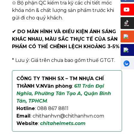
✩ Bộ phận QC kiểm tra kỹ các chi tiết móc
khóa nón & chất lượng sản phẩm trước khi
gửi đi cho quý khách.
✔
DO MÀN HÌNH VÀ ĐIỀU KIỆN ÁNH SÁNG
KHÁC NHAU, MÀU SẮC THỰC TẾ CỦA SẢN
PHẨM CÓ THỂ CHÊNH LỆCH KHOẢNG 3-5%
* Lưu ý: Giá trên chưa bao gồm thuế GTGT.
CÔNG TY TNHH SX – TM NHỰA CHÍ
THÀNH V.N
Văn phòng
:
611 Trần Đại
Nghĩa, Phường Tân Tạo A, Quận Bình
Tân, TPHCM
.
Hotline
: 088 867 8811
Email
: chithanhvn@chithanhvn.com
Website
:
chitahelmets.com