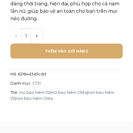
dáng thời trang, hiện đại, phù hợp cho cả nam
lẫn nữ, giúp bảo vệ an toàn cho bạn trên mọi
nẻo đường.
Mũ bảo hiểm Chita 1/2 CT31 - Tem Số 8 số lượng
THÊM VÀO GIỎ HÀNG
Mã:
62184d3a9cdd
Danh mục:
CT31
Thẻ:
mũ bảo hiểm 1/2|mũ bảo hiểm Chita|nón bảo hiểm
1/2|nón bảo hiểm Chita