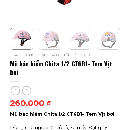
TRANG CHỦ
/
MŨ BẢO HIỂM 1/2
/
CT6B1
Mũ bảo hiểm Chita 1/2 CT6B1- Tem Vịt
bơi
260.000
₫
Mũ bảo hiểm Chita 1/2 CT6B1- Tem Vịt bơi
Dùng cho người đi mô tô, xe máy. Đạt quy