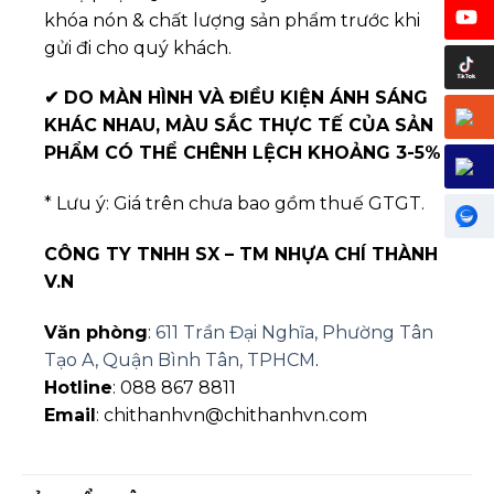
khóa nón & chất lượng sản phẩm trước khi
gửi đi cho quý khách.
✔
DO MÀN HÌNH VÀ ĐIỀU KIỆN ÁNH SÁNG
KHÁC NHAU, MÀU SẮC THỰC TẾ CỦA SẢN
PHẨM CÓ THỂ CHÊNH LỆCH KHOẢNG 3-5%
* Lưu ý: Giá trên chưa bao gồm thuế GTGT.
CÔNG TY TNHH SX – TM NHỰA CHÍ THÀNH
V.N
Văn phòng
:
611 Trần Đại Nghĩa, Phường Tân
Tạo A, Quận Bình Tân, TPHCM
.
Hotline
: 088 867 8811
Email
: chithanhvn@chithanhvn.com