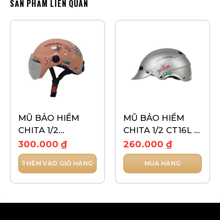
SẢN PHẨM LIÊN QUAN
MŨ BẢO HIỂM
MŨ BẢO HIỂM
CHITA 1/2
CHITA 1/2 CT16L –
CT33(K)- TEM
TEM SUPER STAR
300.000
₫
260.000
₫
CAPYBARA
THÊM VÀO GIỎ HÀNG
MUA HÀNG
Sản
phẩm
này
có
nhiều