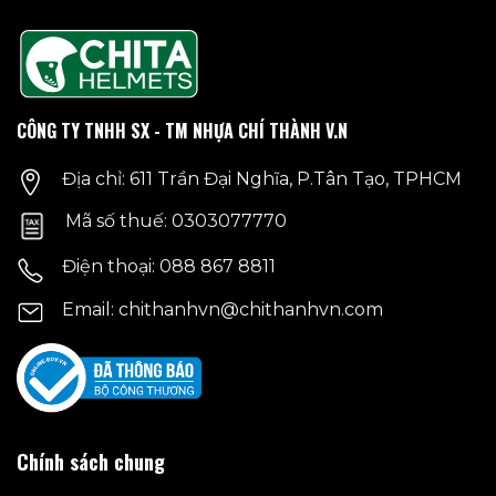
biến
thể.
Các
tùy
chọn
CÔNG TY TNHH SX - TM NHỰA CHÍ THÀNH V.N
có
thể
Địa chỉ: 611 Trần Đại Nghĩa, P.Tân Tạo, TPHCM
được
chọn
Mã số thuế: 0303077770
trên
trang
Điện thoại: 088 867 8811
sản
phẩm
Email: chithanhvn@chithanhvn.com
Chính sách chung