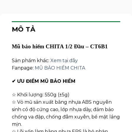
MÔ TẢ
Mũ bảo hiểm CHITA 1/2 Đầu – CT6B1
Sản phẩm khác:
Xem tại đây
Fanpage:
MŨ BẢO HIỂM CHITA
✔
ƯU ĐIỂM MŨ BẢO HIỂM
☆ Khối lượng: 550g (±5g)
☆ Vỏ mũ sản xuất bằng nhựa ABS nguyên
sinh có độ cứng cao, lớp nhựa dày, đảm bảo
chống va đập, chống đâm xuyên, bề mặt láng
mịn.
☆ Lõi xốp làm bằng nhựa EPS là bộ phận