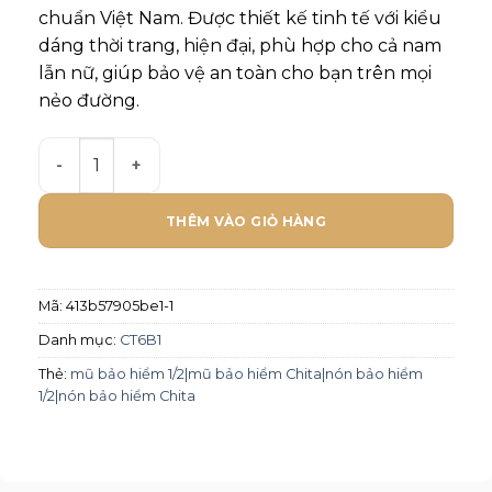
chuẩn Việt Nam. Được thiết kế tinh tế với kiểu
dáng thời trang, hiện đại, phù hợp cho cả nam
lẫn nữ, giúp bảo vệ an toàn cho bạn trên mọi
nẻo đường.
Mũ bảo hiểm Chita 1/2 CT6B1- Tem Vịt bơi số lượng
THÊM VÀO GIỎ HÀNG
Mã:
413b57905be1-1
Danh mục:
CT6B1
Thẻ:
mũ bảo hiểm 1/2|mũ bảo hiểm Chita|nón bảo hiểm
1/2|nón bảo hiểm Chita