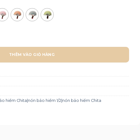
 - Nón cá heo trơn số lượng
THÊM VÀO GIỎ HÀNG
o hiểm Chita|nón bảo hiểm 1/2|nón bảo hiểm Chita