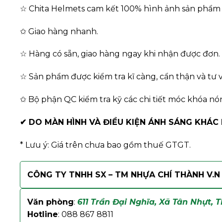
☆ Chita Helmets cam kết 100% hình ảnh sản phẩm l
✩ Giao hàng nhanh.
☆ Hàng có sẵn, giao hàng ngay khi nhận được đơn.
☆ Sản phẩm được kiểm tra kĩ càng, cẩn thận và tư v
✩ Bộ phận QC kiểm tra kỹ các chi tiết móc khóa nó
✔
DO MÀN HÌNH VÀ ĐIỀU KIỆN ÁNH SÁNG KHÁC
* Lưu ý: Giá trên chưa bao gồm thuế GTGT.
CÔNG TY TNHH SX – TM NHỰA CHÍ THÀNH V.N
Văn phòng
:
611 Trần Đại Nghĩa, Xã Tân Nhựt,
Hotline
: 088 867 8811