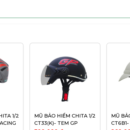
ITA 1/2
MŨ BẢO HIỂM CHITA 1/2
MŨ BẢO
RACING
CT33(K)- TEM GP
CT6B1-