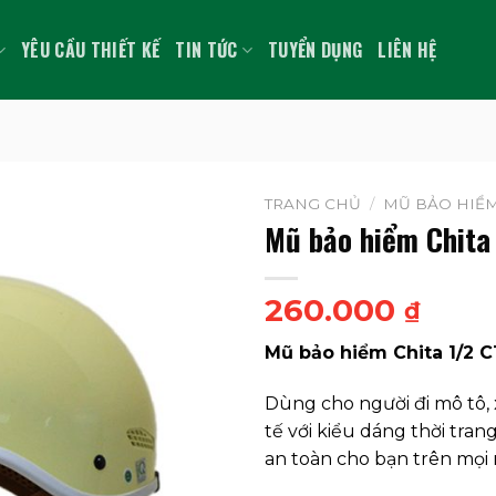
YÊU CẦU THIẾT KẾ
TIN TỨC
TUYỂN DỤNG
LIÊN HỆ
TRANG CHỦ
/
MŨ BẢO HIỂM
Mũ bảo hiểm Chita
260.000
₫
Mũ bảo hiểm Chita 1/2 
Dùng cho người đi mô tô, 
tế với kiểu dáng thời tran
an toàn cho bạn trên mọi