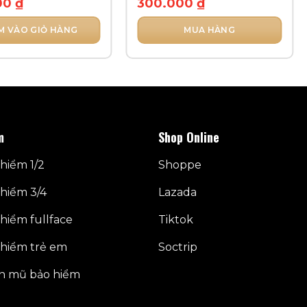
00
₫
300.000
₫
M VÀO GIỎ HÀNG
MUA HÀNG
Sản
phẩm
này
có
nhiều
biến
m
Shop Online
thể.
Các
hiểm 1/2
Shoppe
tùy
hiểm 3/4
Lazada
chọn
có
hiểm fullface
Tiktok
thể
được
hiểm trẻ em
Soctrip
chọn
trên
n mũ bảo hiểm
trang
sản