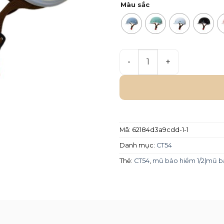
Màu sắc
Mũ bảo hiểm Chita 1/2 CT54
Mã:
62184d3a9cdd-1-1
Danh mục:
CT54
Thẻ:
CT54
,
mũ bảo hiểm 1/2|mũ bả