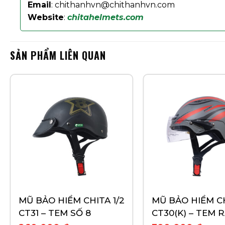
Email
: chithanhvn@chithanhvn.com
Website
:
chitahelmets.com
SẢN PHẨM LIÊN QUAN
MŨ BẢO HIỂM CHITA 1/2
MŨ BẢO HIỂM CH
CT31 – TEM SỐ 8
CT30(K) – TEM 