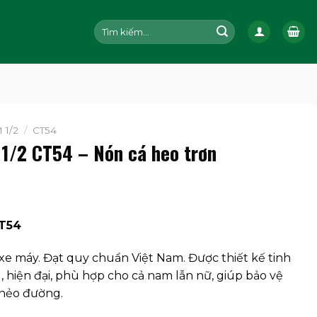
Tìm
kiếm:
 1/2
/
CT54
 1/2 CT54 – Nón cá heo trơn
CT54
xe máy. Đạt quy chuẩn Việt Nam. Được thiết kế tinh
g, hiện đại, phù hợp cho cả nam lẫn nữ, giúp bảo vệ
 nẻo đường.