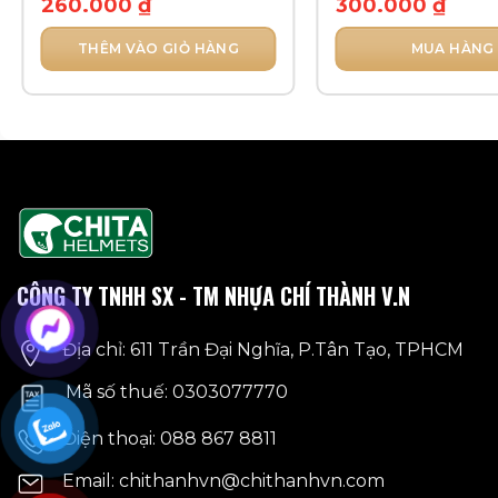
260.000
₫
300.000
₫
THÊM VÀO GIỎ HÀNG
MUA HÀNG
Sản
phẩm
này
có
nhiều
biến
thể.
Các
tùy
CÔNG TY TNHH SX - TM NHỰA CHÍ THÀNH V.N
chọn
có
Địa chỉ: 611 Trần Đại Nghĩa, P.Tân Tạo, TPHCM
thể
được
Mã số thuế: 0303077770
chọn
Điện thoại: 088 867 8811
trên
trang
Email: chithanhvn@chithanhvn.com
sản