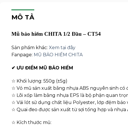
MÔ TẢ
Mũ bảo hiểm CHITA 1/2 Đầu – CT54
Sản phẩm khác:
Xem tại đây
Fanpage:
MŨ BẢO HIỂM CHITA
✔
ƯU ĐIỂM MŨ BẢO HIỂM
☆ Khối lượng: 550g (±5g)
☆ Vỏ mũ sản xuất bằng nhựa ABS nguyên sinh có đ
☆ Lõi xốp làm bằng nhựa EPS là bộ phận quan trọng
☆ Vải lót sử dụng chất liệu Polyester, lớp đệm bảo 
☆ Quai đeo được sản xuất từ sợi tổng hợp và nhựa Ac
☆ Kích thước mũ: