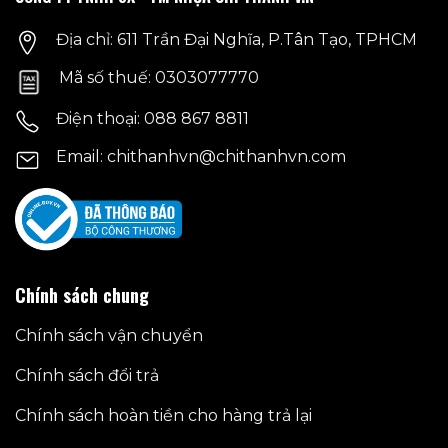
chọn
chọn
trên
trên
Địa chỉ: 611 Trần Đại Nghĩa, P.Tân Tạo, TPHCM
trang
trang
sản
sản
Mã số thuế: 0303077770
phẩm
phẩm
Điện thoại: 088 867 8811
Email: chithanhvn@chithanhvn.com
Chính sách chung
Chính sách vận chuyển
Chính sách đổi trả
Chính sách hoàn tiền cho hàng trả lại