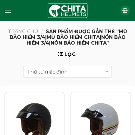
Bỏ
qua
nội
dung
TRANG CHỦ
/
SẢN PHẨM ĐƯỢC GẮN THẺ “MŨ
BẢO HIỂM 3/4|MŨ BẢO HIỂM CHITA|NÓN BẢO
HIỂM 3/4|NÓN BẢO HIỂM CHITA”
LỌC