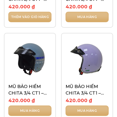
TEM CARO
TEM SỌC DỌC
420.000
₫
420.000
₫
THÊM VÀO GIỎ HÀNG
MUA HÀNG
Sản
phẩm
này
có
nhiều
biến
thể.
Các
tùy
chọn
có
thể
MŨ BẢO HIỂM
MŨ BẢO HIỂM
được
CHITA 3/4 CT1 –
CHITA 3/4 CT1 –
chọn
TEM SỌC NGANG
TRƠN KHÔNG
420.000
₫
420.000
₫
trên
TEM
trang
MUA HÀNG
MUA HÀNG
sản