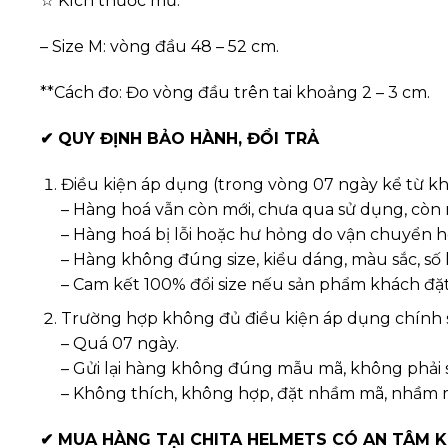
☆ Kích thước mũ:
– Size M: vòng đầu 48 – 52 cm.
**Cách đo: Đo vòng đầu trên tai khoảng 2 – 3 cm.
✔
QUY ĐỊNH BẢO HÀNH, ĐỔI TRẢ
Điều kiện áp dụng (trong vòng 07 ngày kể từ k
– Hàng hoá vẫn còn mới, chưa qua sử dụng, còn
– Hàng hoá bị lỗi hoặc hư hỏng do vận chuyển h
– Hàng không đúng size, kiểu dáng, màu sắc, số
– Cam kết 100% đổi size nếu sản phẩm khách đặ
Trường hợp không đủ điều kiện áp dụng chính 
– Quá 07 ngày.
– Gửi lại hàng không đúng mẫu mã, không phải
– Không thích, không hợp, đặt nhầm mã, nhầm
✔
MUA HÀNG TẠI CHITA HELMETS CÓ AN TÂM 