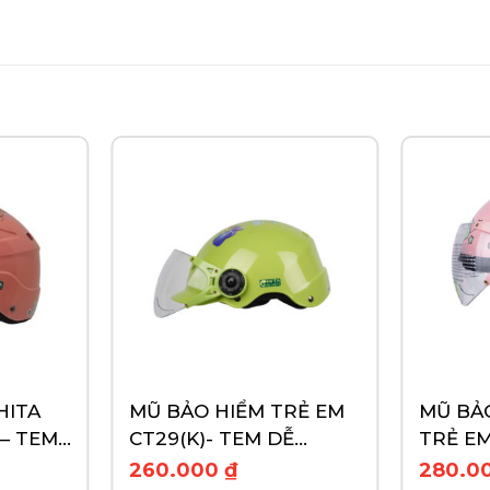
HITA
MŨ BẢO HIỂM TRẺ EM
MŨ BẢO
 – TEM
CT29(K)- TEM DỄ
TRẺ EM
THƯƠNG
NGÔI 
260.000
₫
280.0