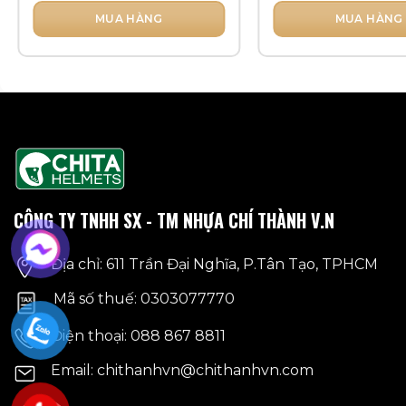
MUA HÀNG
MUA HÀNG
Sản
Sản
phẩm
phẩm
này
này
có
có
nhiều
nhiều
biến
biến
thể.
thể.
Các
Các
tùy
tùy
CÔNG TY TNHH SX - TM NHỰA CHÍ THÀNH V.N
chọn
chọn
có
có
Địa chỉ: 611 Trần Đại Nghĩa, P.Tân Tạo, TPHCM
thể
thể
được
được
Mã số thuế: 0303077770
chọn
chọn
Điện thoại: 088 867 8811
trên
trên
trang
trang
Email: chithanhvn@chithanhvn.com
sản
sản
phẩm
phẩm