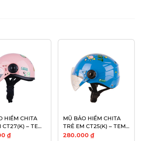
 HIỂM CHITA
MŨ BẢO HIỂM CHITA
 CT27(K) – TEM
TRẺ EM CT25(K) – TEM
SAO NHỎ
GÀ VÀ CÁO
00
₫
280.000
₫