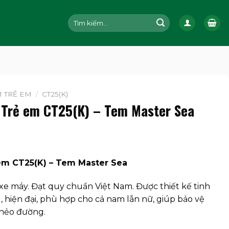
Tìm
kiếm:
 TRẺ EM
/
CT25(K)
 Trẻ em CT25(K) – Tem Master Sea
em CT25(K) – Tem Master Sea
xe máy. Đạt quy chuẩn Việt Nam. Được thiết kế tinh
g, hiện đại, phù hợp cho cả nam lẫn nữ, giúp bảo vệ
 nẻo đường.