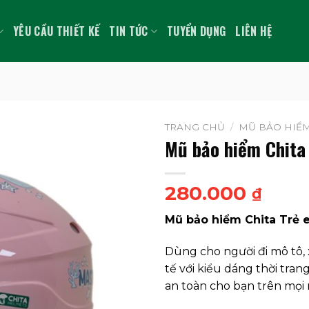
YÊU CẦU THIẾT KẾ
TIN TỨC
TUYỂN DỤNG
LIÊN HỆ
TRANG CHỦ
/
MŨ BẢO HIỂM
Mũ bảo hiểm Chita
280.000
₫
Mũ bảo hiểm Chita Trẻ 
Dùng cho người đi mô tô, 
tế với kiểu dáng thời tran
an toàn cho bạn trên mọi