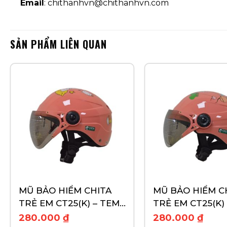
Email
: chithanhvn@chithanhvn.com
SẢN PHẨM LIÊN QUAN
MŨ BẢO HIỂM CHITA
MŨ BẢO HIỂM C
TRẺ EM CT25(K) – TEM
TRẺ EM CT25(K)
VỊT GIẢ THỎ
PAPA
280.000
₫
280.000
₫