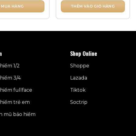
MUA HÀNG
THÊM VÀO GIỎ HÀNG
m
Shop Online
hiểm 1/2
Shoppe
hiểm 3/4
Lazada
hiểm fullface
Tiktok
hiểm trẻ em
Soctrip
n mũ bảo hiểm