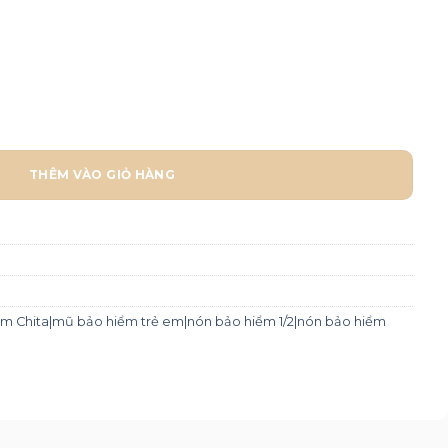
CT25(K) - Tem Master Sea số lượng
THÊM VÀO GIỎ HÀNG
m Chita|mũ bảo hiểm trẻ em|nón bảo hiểm 1/2|nón bảo hiểm