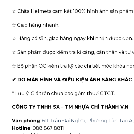
☆ Chita Helmets cam kết 100% hình ảnh sản phẩm l
✩ Giao hàng nhanh.
☆ Hàng có sẵn, giao hàng ngay khi nhận được đơn.
☆ Sản phẩm được kiểm tra kĩ càng, cẩn thận và tư v
✩ Bộ phận QC kiểm tra kỹ các chi tiết móc khóa nó
✔
DO MÀN HÌNH VÀ ĐIỀU KIỆN ÁNH SÁNG KHÁC
* Lưu ý: Giá trên chưa bao gồm thuế GTGT.
CÔNG TY TNHH SX – TM NHỰA CHÍ THÀNH V.N
Văn phòng
:
611 Trần Đại Nghĩa, Phường Tân Tạo 
Hotline
: 088 867 8811