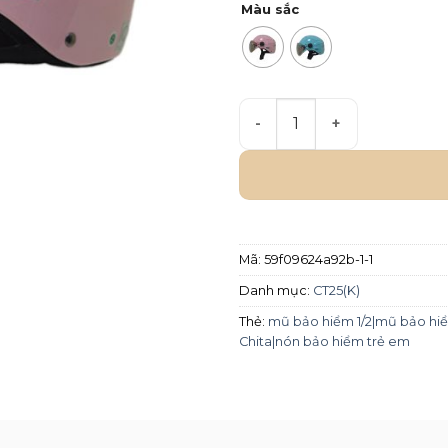
Màu sắc
Mũ bảo hiểm Chita Trẻ em 
Mã:
59f09624a92b-1-1
Danh mục:
CT25(K)
Thẻ:
mũ bảo hiểm 1/2|mũ bảo hiể
Chita|nón bảo hiểm trẻ em