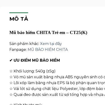
MÔ TẢ
Mũ bảo hiểm CHITA Trẻ em – CT25(K)
Sản phẩm khác:
Xem tại đây
Fanpage:
MŨ BẢO HIỂM CHITA
✔
ƯU ĐIỂM MŨ BẢO HIỂM
☆ Khối lượng: 540g (±5g)
☆ Vỏ mũ sản xuất bằng nhựa ABS nguyên sinh có đ
☆ Lõi xốp làm bằng nhựa EPS là bộ phận quan trọng
☆ Vải lót sử dụng chất liệu Polyester, lớp đệm bảo 
☆ Quai đeo được sản xuất từ sợi tổng hợp và nhựa Ac