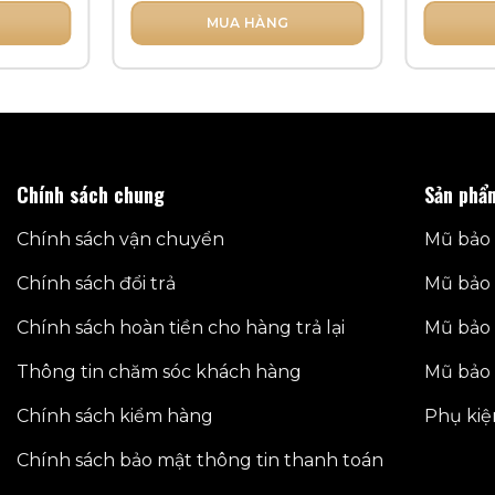
MUA HÀNG
Sản
Sản
phẩm
phẩm
này
này
có
có
nhiều
nhiều
biến
biến
Chính sách chung
Sản phẩ
thể.
thể.
Các
Các
Chính sách vận chuyển
Mũ bảo 
tùy
tùy
Chính sách đổi trả
Mũ bảo 
chọn
chọn
có
có
Chính sách hoàn tiền cho hàng trả lại
Mũ bảo 
thể
thể
được
được
Thông tin chăm sóc khách hàng
Mũ bảo 
chọn
chọn
trên
trên
Chính sách kiểm hàng
Phụ kiệ
trang
trang
Chính sách bảo mật thông tin thanh toán
sản
sản
phẩm
phẩm