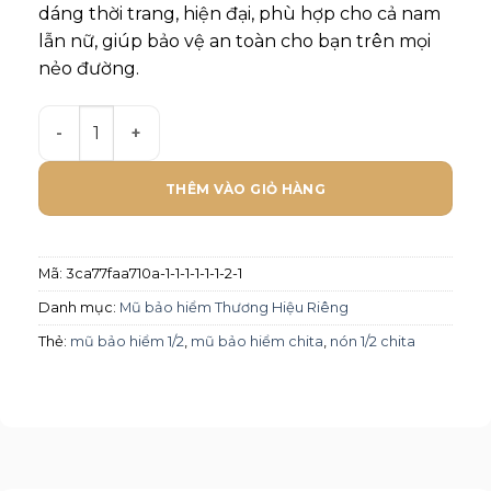
dáng thời trang, hiện đại, phù hợp cho cả nam
lẫn nữ, giúp bảo vệ an toàn cho bạn trên mọi
nẻo đường.
Mũ bảo hiểm Chita 1/2 - CT-PR số lượng
THÊM VÀO GIỎ HÀNG
Mã:
3ca77faa710a-1-1-1-1-1-1-2-1
Danh mục:
Mũ bảo hiểm Thương Hiệu Riêng
Thẻ:
mũ bảo hiểm 1/2
,
mũ bảo hiểm chita
,
nón 1/2 chita