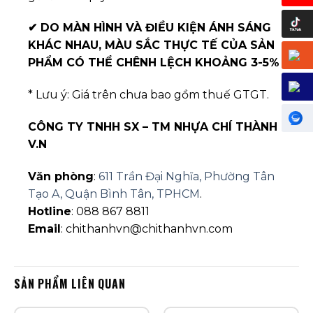
✔
DO MÀN HÌNH VÀ ĐIỀU KIỆN ÁNH SÁNG
KHÁC NHAU, MÀU SẮC THỰC TẾ CỦA SẢN
PHẨM CÓ THỂ CHÊNH LỆCH KHOẢNG 3-5%
* Lưu ý: Giá trên chưa bao gồm thuế GTGT.
CÔNG TY TNHH SX – TM NHỰA CHÍ THÀNH
V.N
Văn phòng
:
611 Trần Đại Nghĩa, Phường Tân
Tạo A, Quận Bình Tân, TPHCM
.
Hotline
: 088 867 8811
Email
: chithanhvn@chithanhvn.com
SẢN PHẨM LIÊN QUAN