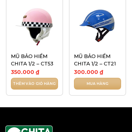
MŨ BẢO HIỂM
MŨ BẢO HIỂM
CHITA 1/2 – CT53
CHITA 1/2 – CT21
350.000
₫
300.000
₫
THÊM VÀO GIỎ HÀNG
MUA HÀNG
Sản
phẩm
này
có
nhiều
biến
thể.