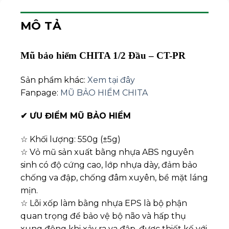
MÔ TẢ
Mũ bảo hiểm CHITA 1/2 Đầu – CT-PR
Sản phẩm khác:
Xem tại đây
Fanpage:
MŨ BẢO HIỂM CHITA
✔
ƯU ĐIỂM MŨ BẢO HIỂM
☆ Khối lượng: 550g (±5g)
☆ Vỏ mũ sản xuất bằng nhựa ABS nguyên
sinh có độ cứng cao, lớp nhựa dày, đảm bảo
chống va đập, chống đâm xuyên, bề mặt láng
mịn.
☆ Lõi xốp làm bằng nhựa EPS là bộ phận
quan trọng để bảo vệ bộ não và hấp thụ
xung động khi xảy ra va đập, được thiết kế với