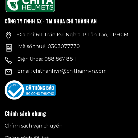
Các
tùy
chọn
CÔNG TY TNHH SX - TM NHỰA CHÍ THÀNH V.N
có
thể
Địa chỉ: 611 Trần Đại Nghĩa, P.Tân Tạo, TPHCM
được
chọn
Mã số thuế: 0303077770
trên
trang
Điện thoại: 088 867 8811
sản
phẩm
Email: chithanhvn@chithanhvn.com
Chính sách chung
Chính sách vận chuyển