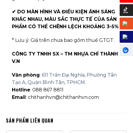
✔
DO MÀN HÌNH VÀ ĐIỀU KIỆN ÁNH SÁNG
KHÁC NHAU, MÀU SẮC THỰC TẾ CỦA SẢN
PHẨM CÓ THỂ CHÊNH LỆCH KHOẢNG 3-5%
* Lưu ý: Giá trên chưa bao gồm thuế GTGT.
CÔNG TY TNHH SX – TM NHỰA CHÍ THÀNH
V.N
Văn phòng
:
611 Trần Đại Nghĩa, Phường Tân
Tạo A, Quận Bình Tân, TPHCM
.
Hotline
: 088 867 8811
Email
: chithanhvn@chithanhvn.com
SẢN PHẨM LIÊN QUAN