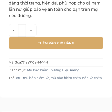
dáng thời trang, hiện đại, phù hợp cho cả nam
lẫn nữ, giúp bảo vệ an toàn cho bạn trên mọi
nẻo đường.
Mũ bảo hiểm Chita 1/2 - CT5AL số lượng
THÊM VÀO GIỎ HÀNG
Mã:
3ca77faa710a-1-1-1-1-1
Danh mục:
Mũ bảo hiểm Thương Hiệu Riêng
Thẻ:
ct8
,
mũ bảo hiểm 1/2
,
mũ bảo hiểm chita
,
nón 1/2 chita