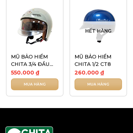
HẾT HÀNG
MŨ BẢO HIỂM
MŨ BẢO HIỂM
CHITA 3/4 ĐẦU
CHITA 1/2 CT8
KÍNH ÂM – CT52
550.000
₫
260.000
₫
MUA HÀNG
MUA HÀNG
Sản
Sản
phẩm
phẩm
này
này
có
có
nhiều
nhiều
biến
biến
thể.
thể.