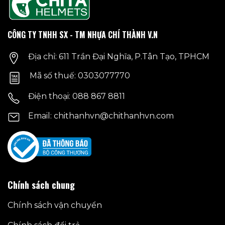
Các
Các
tùy
tùy
chọn
chọn
CÔNG TY TNHH SX - TM NHỰA CHÍ THÀNH V.N
có
có
thể
thể
Địa chỉ: 611 Trần Đại Nghĩa, P.Tân Tạo, TPHCM
được
được
chọn
chọn
Mã số thuế: 0303077770
trên
trên
trang
trang
Điện thoại: 088 867 8811
sản
sản
phẩm
phẩm
Email: chithanhvn@chithanhvn.com
Chính sách chung
Chính sách vận chuyển