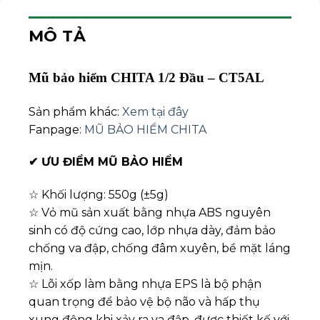
MÔ TẢ
Mũ bảo hiểm CHITA 1/2 Đầu – CT5AL
Sản phẩm khác:
Xem tại đây
Fanpage:
MŨ BẢO HIỂM CHITA
✔
ƯU ĐIỂM MŨ BẢO HIỂM
☆ Khối lượng: 550g (±5g)
☆ Vỏ mũ sản xuất bằng nhựa ABS nguyên
sinh có độ cứng cao, lớp nhựa dày, đảm bảo
chống va đập, chống đâm xuyên, bề mặt láng
mịn.
☆ Lõi xốp làm bằng nhựa EPS là bộ phận
quan trọng để bảo vệ bộ não và hấp thụ
xung động khi xảy ra va đập, được thiết kế với