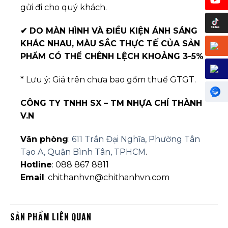
gửi đi cho quý khách.
✔
DO MÀN HÌNH VÀ ĐIỀU KIỆN ÁNH SÁNG
KHÁC NHAU, MÀU SẮC THỰC TẾ CỦA SẢN
PHẨM CÓ THỂ CHÊNH LỆCH KHOẢNG 3-5%
* Lưu ý: Giá trên chưa bao gồm thuế GTGT.
CÔNG TY TNHH SX – TM NHỰA CHÍ THÀNH
V.N
Văn phòng
:
611 Trần Đại Nghĩa, Phường Tân
Tạo A, Quận Bình Tân, TPHCM
.
Hotline
: 088 867 8811
Email
: chithanhvn@chithanhvn.com
SẢN PHẨM LIÊN QUAN