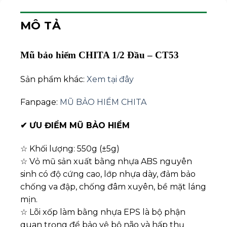
MÔ TẢ
Mũ bảo hiểm CHITA 1/2 Đầu – CT53
Sản phẩm khác:
Xem tại đây
Fanpage:
MŨ BẢO HIỂM CHITA
✔
ƯU ĐIỂM MŨ BẢO HIỂM
☆ Khối lượng: 550g (±5g)
☆ Vỏ mũ sản xuất bằng nhựa ABS nguyên
sinh có độ cứng cao, lớp nhựa dày, đảm bảo
chống va đập, chống đâm xuyên, bề mặt láng
mịn.
☆ Lõi xốp làm bằng nhựa EPS là bộ phận
quan trọng để bảo vệ bộ não và hấp thụ