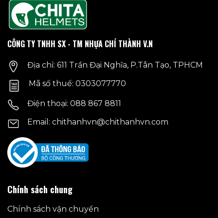
thể.
thể.
Các
Các
tùy
tùy
chọn
chọn
CÔNG TY TNHH SX - TM NHỰA CHÍ THÀNH V.N
có
có
thể
thể
Địa chỉ: 611 Trần Đại Nghĩa, P.Tân Tạo, TPHCM
được
được
chọn
chọn
Mã số thuế: 0303077770
trên
trên
trang
trang
Điện thoại: 088 867 8811
sản
sản
phẩm
phẩm
Email: chithanhvn@chithanhvn.com
Chính sách chung
Chính sách vận chuyển