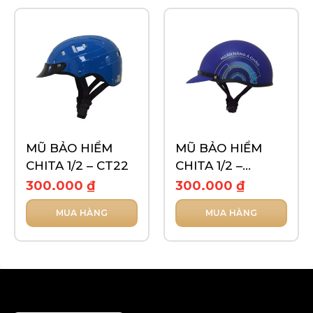
MŨ BẢO HIỂM
MŨ BẢO HIỂM
CHITA 1/2 – CT22
CHITA 1/2 –
CT6HD
300.000
₫
300.000
₫
MUA HÀNG
MUA HÀNG
Sản
Sản
phẩm
phẩm
này
này
có
có
nhiều
nhiều
biến
biến