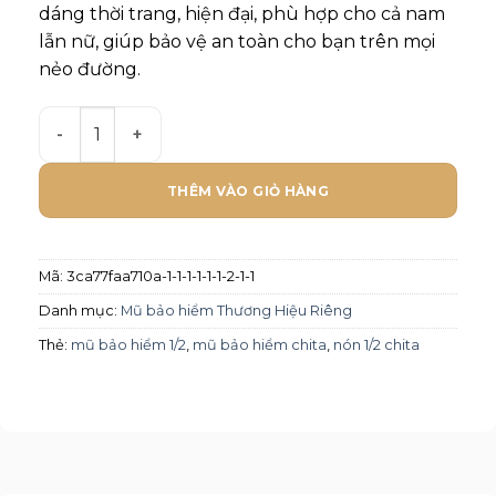
dáng thời trang, hiện đại, phù hợp cho cả nam
lẫn nữ, giúp bảo vệ an toàn cho bạn trên mọi
nẻo đường.
Mũ bảo hiểm Chita 1/2 - CT53 số lượng
THÊM VÀO GIỎ HÀNG
Mã:
3ca77faa710a-1-1-1-1-1-1-2-1-1
Danh mục:
Mũ bảo hiểm Thương Hiệu Riêng
Thẻ:
mũ bảo hiểm 1/2
,
mũ bảo hiểm chita
,
nón 1/2 chita