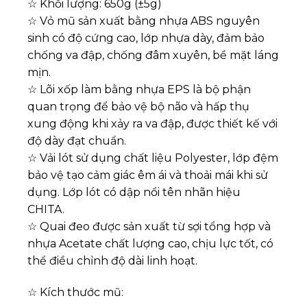
☆ Khối lượng: 650g (±5g)
☆ Vỏ mũ sản xuất bằng nhựa ABS nguyên
sinh có độ cứng cao, lớp nhựa dày, đảm bảo
chống va đập, chống đâm xuyên, bề mặt láng
mịn.
☆ Lõi xốp làm bằng nhựa EPS là bộ phận
quan trọng để bảo vệ bộ não và hấp thụ
xung động khi xảy ra va đập, được thiết kế với
độ dày đạt chuẩn.
☆ Vải lót sử dụng chất liệu Polyester, lớp đệm
bảo vệ tạo cảm giác êm ái và thoải mái khi sử
dụng. Lớp lót có dập nổi tên nhãn hiệu
CHITA.
☆ Quai đeo được sản xuất từ sợi tổng hợp và
nhựa Acetate chất lượng cao, chịu lực tốt, có
thể điều chỉnh độ dài linh hoạt.
☆ Kích thước mũ: