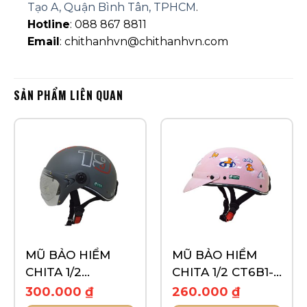
Tạo A, Quận Bình Tân, TPHCM
.
Hotline
: 088 867 8811
Email
: chithanhvn@chithanhvn.com
SẢN PHẨM LIÊN QUAN
MŨ BẢO HIỂM
MŨ BẢO HIỂM
CHITA 1/2
CHITA 1/2 CT6B1-
CT33(K)- TEM 19-
TEM VỊT BƠI
300.000
₫
260.000
₫
89