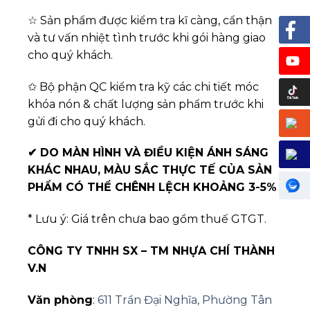
☆ Sản phẩm được kiểm tra kĩ càng, cẩn thận
và tư vấn nhiệt tình trước khi gói hàng giao
cho quý khách.
✩ Bộ phận QC kiểm tra kỹ các chi tiết móc
khóa nón & chất lượng sản phẩm trước khi
gửi đi cho quý khách.
✔
DO MÀN HÌNH VÀ ĐIỀU KIỆN ÁNH SÁNG
KHÁC NHAU, MÀU SẮC THỰC TẾ CỦA SẢN
PHẨM CÓ THỂ CHÊNH LỆCH KHOẢNG 3-5%
* Lưu ý: Giá trên chưa bao gồm thuế GTGT.
CÔNG TY TNHH SX – TM NHỰA CHÍ THÀNH
V.N
Văn phòng
:
611 Trần Đại Nghĩa, Phường Tân