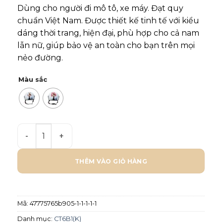
Dùng cho người đi mô tô, xe máy. Đạt quy
chuẩn Việt Nam. Được thiết kế tinh tế với kiểu
dáng thời trang, hiện đại, phù hợp cho cả nam
lẫn nữ, giúp bảo vệ an toàn cho bạn trên mọi
nẻo đường.
Màu sắc
Mũ bảo hiểm Chita 1/2 CT6B1(K)- Tem Love Me số lượ
THÊM VÀO GIỎ HÀNG
Mã:
47775765b905-1-1-1-1-1
Danh mục:
CT6B1(K)