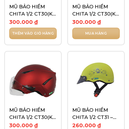
MŨ BẢO HIỂM
MŨ BẢO HIỂM
CHITA 1/2 CT30(K)
CHITA 1/2 CT30(K)
– TEM NGÔI SAO
– TEM RACING
300.000
₫
300.000
₫
THÊM VÀO GIỎ HÀNG
MUA HÀNG
Sản
phẩm
này
có
nhiều
biến
thể.
Các
tùy
chọn
có
thể
MŨ BẢO HIỂM
MŨ BẢO HIỂM
được
CHITA 1/2 CT30(K)
CHITA 1/2 CT31 –
chọn
– TRƠN
TEM LOVELY CUTE
300.000
₫
260.000
₫
trên