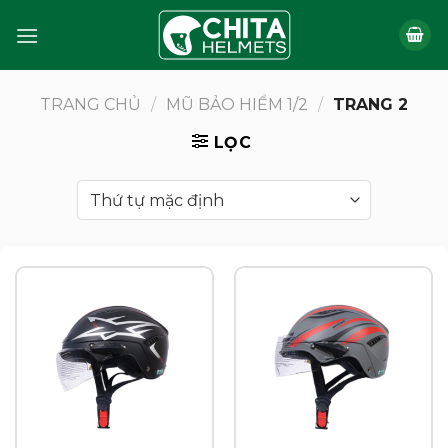
Bỏ
qua
nội
dung
TRANG CHỦ
/
MŨ BẢO HIỂM 1/2
/
TRANG 2
LỌC