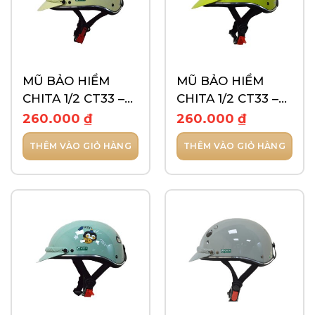
MŨ BẢO HIỂM
MŨ BẢO HIỂM
CHITA 1/2 CT33 –
CHITA 1/2 CT33 –
TEM GẤU TRÚC
TEM HAPPY DAY
260.000
₫
260.000
₫
THÊM VÀO GIỎ HÀNG
THÊM VÀO GIỎ HÀNG