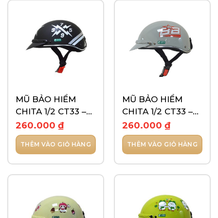
này
có
nhiều
biến
thể.
Các
tùy
chọn
có
thể
MŨ BẢO HIỂM
MŨ BẢO HIỂM
được
CHITA 1/2 CT33 –
CHITA 1/2 CT33 –
chọn
TEM 2468
TEM 88
260.000
₫
260.000
₫
trên
trang
THÊM VÀO GIỎ HÀNG
THÊM VÀO GIỎ HÀNG
sản
phẩm