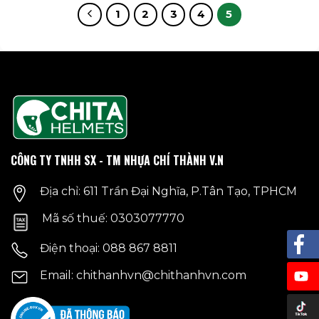
1
2
3
4
5
CÔNG TY TNHH SX - TM NHỰA CHÍ THÀNH V.N
Địa chỉ: 611 Trần Đại Nghĩa, P.Tân Tạo, TPHCM
Mã số thuế: 0303077770
Điện thoại: 088 867 8811
Email: chithanhvn@chithanhvn.com