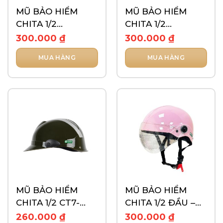
MŨ BẢO HIỂM
MŨ BẢO HIỂM
CHITA 1/2
CHITA 1/2
CT6B1(K)- TEM
CT6B1(K)- TEM
300.000
₫
300.000
₫
STREET
XOXO
MUA HÀNG
MUA HÀNG
Sản
Sản
phẩm
phẩm
này
này
có
có
nhiều
nhiều
biến
biến
thể.
thể.
Các
Các
tùy
tùy
chọn
chọn
có
có
thể
thể
MŨ BẢO HIỂM
MŨ BẢO HIỂM
được
được
CHITA 1/2 CT7-
CHITA 1/2 ĐẦU –
chọn
chọn
TRƠN
CT31(K)
260.000
₫
300.000
₫
trên
trên