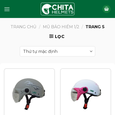
Bỏ
qua
nội
dung
TRANG CHỦ
/
MŨ BẢO HIỂM 1/2
/
TRANG 5
LỌC