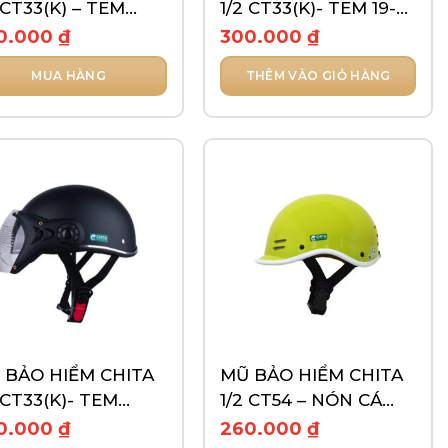
 CT33(K) – TEM
1/2 CT33(K)- TEM 19-
CE
89
0.000
₫
300.000
₫
MUA HÀNG
THÊM VÀO GIỎ HÀNG
ẩm
ều
n
n
 BẢO HIỂM CHITA
MŨ BẢO HIỂM CHITA
c
 CT33(K)- TEM
1/2 CT54 – NÓN CÁ
n
ƠN
HEO CHO BÉ
0.000
₫
260.000
₫
n