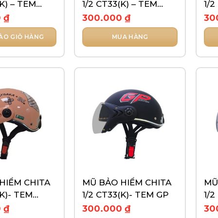
(K) – TEM
1/2 CT33(K) – TEM
1/2
HCMC
RA
0
₫
300.000
₫
30
ÀO GIỎ HÀNG
MUA HÀNG
Sản
Sản
phẩm
ph
này
này
có
có
nhiều
nhi
biến
biế
thể.
thể.
Các
Các
tùy
tùy
chọn
chọ
có
có
thể
thể
HIỂM CHITA
MŨ BẢO HIỂM CHITA
MŨ
được
đượ
(K)- TEM
1/2 CT33(K)- TEM GP
1/2
chọn
chọ
RA
TR
0
₫
300.000
₫
30
trên
trê