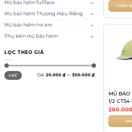
Mũ bảo hiểm fullface
THÊM V
Mũ bảo hiểm Thương Hiệu Riêng
Mũ bảo hiểm trẻ em
Phụ kiện mũ bảo hiểm
LỌC THEO GIÁ
Giá
Giá
Giá:
20.000 ₫
—
300.000 ₫
LỌC
thấp
cao
nhất
nhất
MŨ BẢO 
1/2 CT54
HEO TR
260.00
MU
Sản