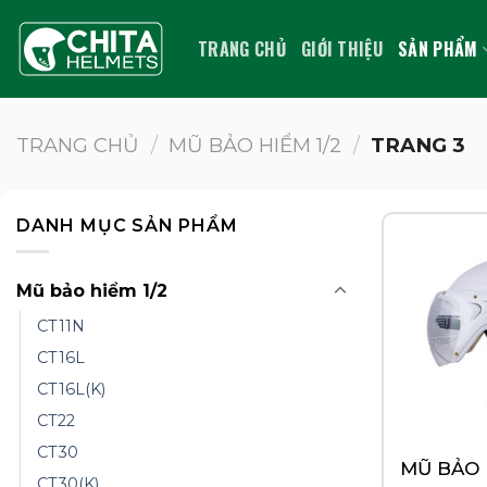
Bỏ
qua
TRANG CHỦ
GIỚI THIỆU
SẢN PHẨM
nội
dung
TRANG CHỦ
/
MŨ BẢO HIỂM 1/2
/
TRANG 3
DANH MỤC SẢN PHẨM
Mũ bảo hiểm 1/2
CT11N
CT16L
CT16L(K)
CT22
CT30
MŨ BẢO 
CT30(K)