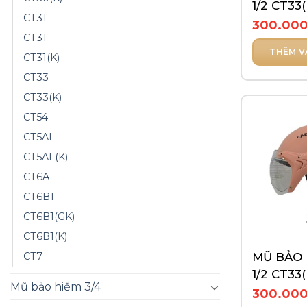
1/2 CT33
CT31
CALL
300.00
CT31
THÊM V
CT31(K)
CT33
CT33(K)
CT54
CT5AL
CT5AL(K)
CT6A
CT6B1
CT6B1(GK)
CT6B1(K)
MŨ BẢO 
CT7
1/2 CT33
Mũ bảo hiểm 3/4
CAPYBA
300.00