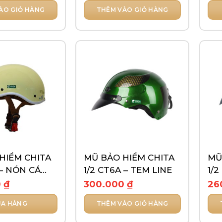
trang
tra
ÀO GIỎ HÀNG
THÊM VÀO GIỎ HÀNG
sản
sản
phẩm
ph
Sản
ph
này
có
nhi
biế
thể.
Các
tùy
chọ
có
thể
HIỂM CHITA
MŨ BẢO HIỂM CHITA
MŨ
đượ
 – NÓN CÁ
1/2 CT6A – TEM LINE
1/2
chọ
ƠN
0
₫
300.000
₫
26
trê
tra
A HÀNG
THÊM VÀO GIỎ HÀNG
sản
ph