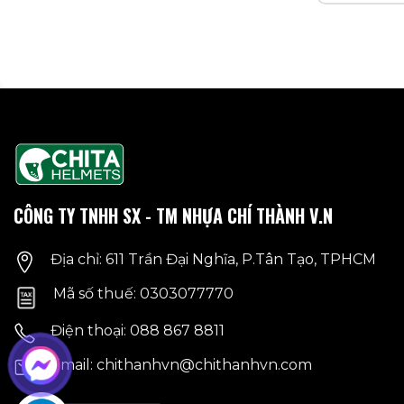
phẩm
này
có
nhiều
biến
thể.
Các
tùy
chọn
có
CÔNG TY TNHH SX - TM NHỰA CHÍ THÀNH V.N
thể
được
Địa chỉ: 611 Trần Đại Nghĩa, P.Tân Tạo, TPHCM
chọn
trên
Mã số thuế: 0303077770
trang
sản
Điện thoại: 088 867 8811
phẩm
Email: chithanhvn@chithanhvn.com