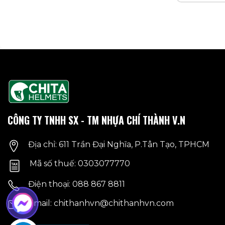
CÔNG TY TNHH SX - TM NHỰA CHÍ THÀNH V.N
Địa chỉ: 611 Trần Đại Nghĩa, P.Tân Tạo, TPHCM
Mã số thuế: 0303077770
Điện thoại: 088 867 8811
Email: chithanhvn@chithanhvn.com