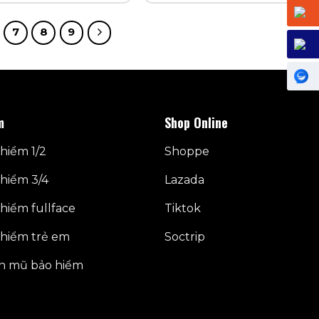
7
8
9
m
Shop Online
hiểm 1/2
Shoppe
hiểm 3/4
Lazada
hiểm fullface
Tiktok
hiểm trẻ em
Soctrip
n mũ bảo hiểm