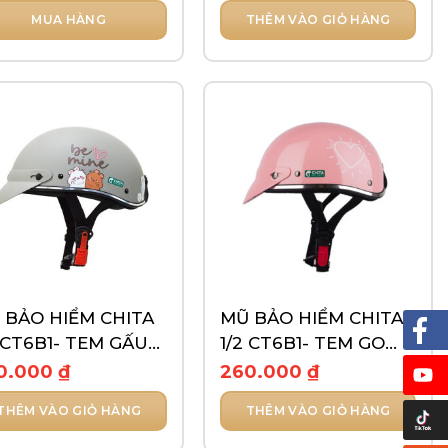
MUA HÀNG
THÊM VÀO GIỎ HÀNG
ẩm
ều
n
n
 BẢO HIỂM CHITA
MŨ BẢO HIỂM CHITA
c
2 CT6B1- TEM GẤU
1/2 CT6B1- TEM GO
n
ẮNG
LOVE
0.000
₫
260.000
₫
n
ng
THÊM VÀO GIỎ HÀNG
THÊM VÀO GIỎ HÀNG
ẩm