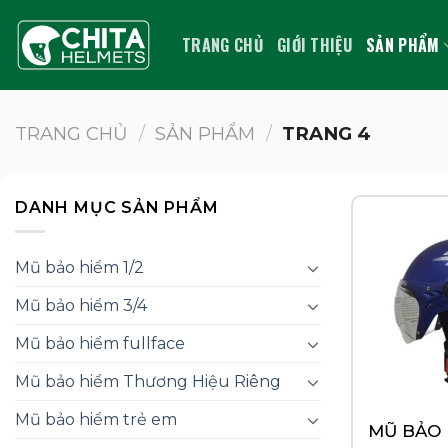
Bỏ
qua
TRANG CHỦ
GIỚI THIỆU
SẢN PHẨM
nội
dung
TRANG CHỦ
/
SẢN PHẨM
/
TRANG 4
DANH MỤC SẢN PHẨM
Mũ bảo hiểm 1/2
Mũ bảo hiểm 3/4
Mũ bảo hiểm fullface
Mũ bảo hiểm Thương Hiệu Riêng
Mũ bảo hiểm trẻ em
MŨ BẢO 