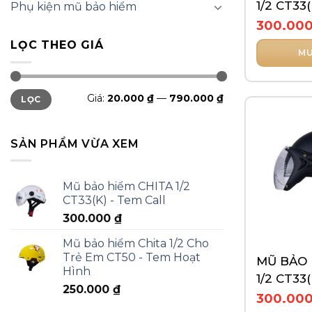
1/2 CT33
Phụ kiện mũ bảo hiểm
RACE
300.00
LỌC THEO GIÁ
MU
Sản
phẩm
Giá
Giá
Giá:
20.000 ₫
—
790.000 ₫
LỌC
thấp
cao
này
nhất
nhất
có
nhiều
SẢN PHẨM VỪA XEM
biến
thể.
Các
Mũ bảo hiểm CHITA 1/2
CT33(K) - Tem Call
tùy
chọn
300.000
₫
có
Mũ bảo hiểm Chita 1/2 Cho
thể
Trẻ Em CT50 - Tem Hoạt
MŨ BẢO 
được
Hình
1/2 CT33
chọn
250.000
₫
TRƠN
300.00
trên