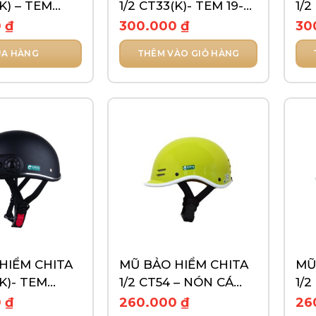
(K) – TEM
1/2 CT33(K)- TEM 19-
1/2
89
CA
0
₫
300.000
₫
30
A HÀNG
THÊM VÀO GIỎ HÀNG
HIỂM CHITA
MŨ BẢO HIỂM CHITA
MŨ
(K)- TEM
1/2 CT54 – NÓN CÁ
1/2
HEO CHO BÉ
HE
0
₫
260.000
₫
26