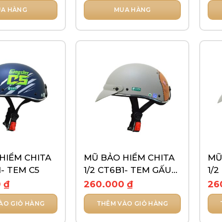
A HÀNG
MUA HÀNG
Sản
Sản
phẩm
ph
này
này
có
có
nhiều
nhi
biến
biế
thể.
thể.
Các
Các
tùy
tùy
chọn
chọ
có
có
thể
thể
HIỂM CHITA
MŨ BẢO HIỂM CHITA
MŨ
được
đượ
1- TEM C5
1/2 CT6B1- TEM GẤU
1/
chọn
chọ
NÂU
TR
0
₫
260.000
₫
26
trên
trê
trang
tra
ÀO GIỎ HÀNG
THÊM VÀO GIỎ HÀNG
sản
sản
phẩm
ph