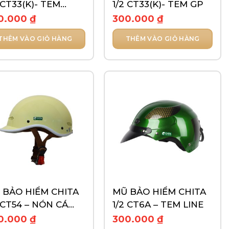
 CT33(K)- TEM
1/2 CT33(K)- TEM GP
PYBARA
0.000
₫
300.000
₫
THÊM VÀO GIỎ HÀNG
THÊM VÀO GIỎ HÀNG
 BẢO HIỂM CHITA
MŨ BẢO HIỂM CHITA
 CT54 – NÓN CÁ
1/2 CT6A – TEM LINE
O TRƠN
0.000
₫
300.000
₫