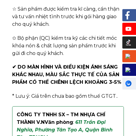
☆ Sản phẩm được kiểm tra kĩ càng, cẩn thận
và tư vấn nhiệt tình trước khi gói hàng giao
cho quý khách.
✩ Bộ phận (QC) kiểm tra kỹ các chi tiết móc
khóa nón & chất lượng sản phẩm trước khi
gửi đi cho quý khách.
✔
DO MÀN HÌNH VÀ ĐIỀU KIỆN ÁNH SÁNG
KHÁC NHAU, MÀU SẮC THỰC TẾ CỦA SẢN
PHẨM CÓ THỂ CHÊNH LỆCH KHOẢNG 3-5%
* Lưu ý: Giá trên chưa bao gồm thuế GTGT..
CÔNG TY TNHH SX – TM NHỰA CHÍ
THÀNH V.N
Văn phòng
:
611 Trần Đại
Nghĩa, Phường Tân Tạo A, Quận Bình