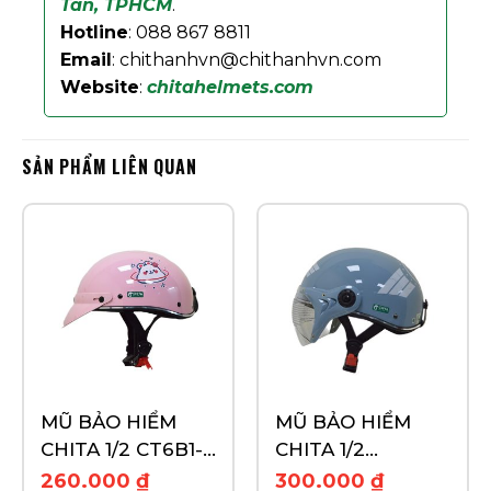
Tân, TPHCM
.
Hotline
: 088 867 8811
Email
: chithanhvn@chithanhvn.com
Website
:
chitahelmets.com
SẢN PHẨM LIÊN QUAN
MŨ BẢO HIỂM
MŨ BẢO HIỂM
CHITA 1/2 CT6B1-
CHITA 1/2
TEM LUCKY
CT6B1(K)- TEM I
260.000
₫
300.000
₫