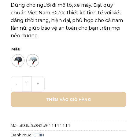
Dùng cho người đi mô tô, xe máy. Đạt quy
chuẩn Việt Nam. Được thiết kế tinh tế với kiểu
dáng thời trang, hiện đại, phù hợp cho cả nam
lẫn nữ, giúp bảo vệ an toàn cho bạn trên mọi
nẻo đường.
Màu
Mũ bảo hiểm Chita 1/2 CT11N - Tem Road trip số lượn
THÊM VÀO GIỎ HÀNG
Mã:
a636a5a842b9-1-1-1-1-1-1-1-1
Danh mục:
CT11N