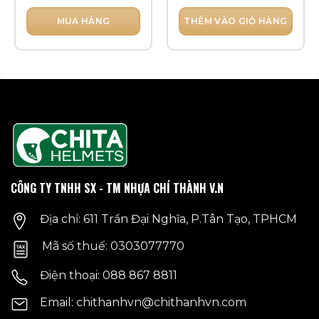
CHOOSE
MUA HÀNG
THÊM VÀO GIỎ HÀNG
Sản
phẩm
này
có
nhiều
biến
thể.
Các
tùy
chọn
CÔNG TY TNHH SX - TM NHỰA CHÍ THÀNH V.N
có
thể
Địa chỉ: 611 Trần Đại Nghĩa, P.Tân Tạo, TPHCM
được
chọn
Mã số thuế: 0303077770
trên
trang
Điện thoại: 088 867 8811
sản
phẩm
Email: chithanhvn@chithanhvn.com